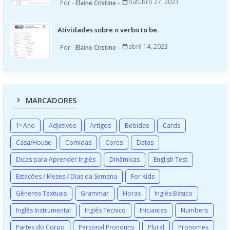
outubro 27, 2023
Elaine Cristine
Atividades sobre o verbo to be.
abril 14, 2023
Elaine Cristine
MARCADORES
1º Ano
Adjetivos
Artigos
Bebidas
Cards
Casa/House
Comidas
Cores
Datas
Dicas para Aprender Inglês
Dinâmicas
English Test
Estações / Meses / Dias da Semana
For Kids
Gêneros Textuais
Grammar
Horas
Inglês Básico
Inglês Instrumental
Inglês Técnico
Iniciantes
Numbers
Partes do Corpo
Personal Pronouns
Plural
Pronomes