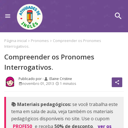
Página inicial
Pronomes
Compreender os Pronomes
Interrogativos.
Compreender os Pronomes
Interrogativos.
Elaine Cristine
person
share
novembro 01, 2013
1 minutos
📚 Materiais pedagógicos:
se você trabalha este
tema em sala de aula, veja também os materiais
pedagógicos disponíveis no site. Use o cupom
PROFE50
e receba
50% de desconto
.
ver os